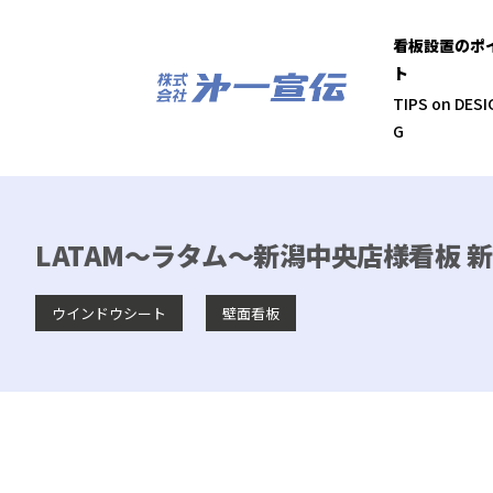
看板設置のポ
ト
TIPS on DESI
G
LATAM～ラタム～新潟中央店様看板 新
ウインドウシート
壁面看板